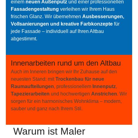
einem
neuen Außenputz
und einer professionellen
Fassadengestaltung
verleihen wir Ihrem Haus
frischen Glanz. Wir übernehmen
Ausbesserungen,
Vollsanierungen und kreative Farbkonzepte
für
jede Fassade – individuell auf Ihren Altbau
abgestimmt.
Innenarbeiten rund um den Altbau
Auch im Inneren bringen wir Ihr Zuhause auf den
neuesten Stand: mit
Trockenbau für neue
Raumaufteilungen
, professionellem
Innenputz
,
Tapezierarbeiten
und hochwertigen
Anstrichen
. Wir
sorgen für ein harmonisches Wohnklima – modern,
sauber und ganz nach Ihrem Stil.
Warum ist Maler