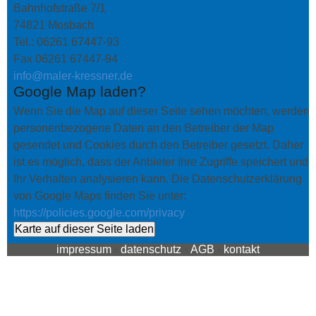
Bahnhofstraße 7/1
Dämmung den Heizbedarf deutlich senken.
Besichtigung vor Ort
erstellen wir Ihnen ein
74821 Mosbach
individuelles, transparentes Angebot
– ganz
Tel.: 06261 67447-93
gleich, ob es um einzelne Räume oder eine
Fax 06261 67447-94
Komplettsanierung geht.
info@maler-kressner.de
Google Map laden?
Wenn Sie die Map auf dieser Seite sehen möchten, werden
personenbezogene Daten an den Betreiber der Map
gesendet und Cookies durch den Betreiber gesetzt. Daher
ist es möglich, dass der Anbieter Ihre Zugriffe speichert und
Ihr Verhalten analysieren kann. Die Datenschutzerklärung
von Google Maps finden Sie unter:
https://policies.google.com/privacy
Karte auf dieser Seite laden
impressum
·
datenschutz
·
AGB
·
kontakt