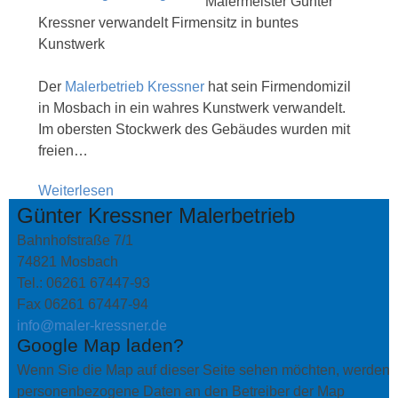
Malermeister Günter
Kressner verwandelt Firmensitz in buntes
Kunstwerk
Der
Malerbetrieb Kressner
hat sein Firmendomizil
in Mosbach in ein wahres Kunstwerk verwandelt.
Im obersten Stockwerk des Gebäudes wurden mit
freien…
Weiterlesen
Günter Kressner Malerbetrieb
Bahnhofstraße 7/1
74821 Mosbach
Tel.: 06261 67447-93
Fax 06261 67447-94
info@maler-kressner.de
Google Map laden?
Wenn Sie die Map auf dieser Seite sehen möchten, werden
personenbezogene Daten an den Betreiber der Map