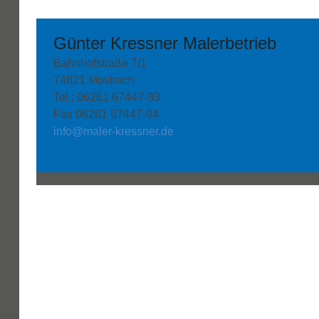
Günter Kressner Malerbetrieb
Bahnhofstraße 7/1
74821 Mosbach
Tel.: 06261 67447-93
Fax 06261 67447-94
info@maler-kressner.de