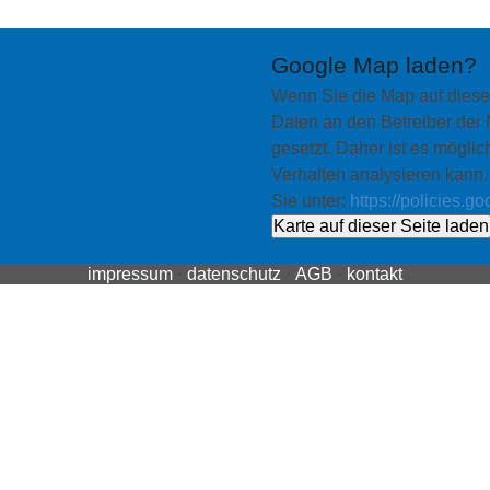
Google Map laden?
Wenn Sie die Map auf dies
Daten an den Betreiber der
gesetzt. Daher ist es möglich
Verhalten analysieren kann
Sie unter:
https://policies.g
Karte auf dieser Seite laden
impressum
·
datenschutz
·
AGB
·
kontakt