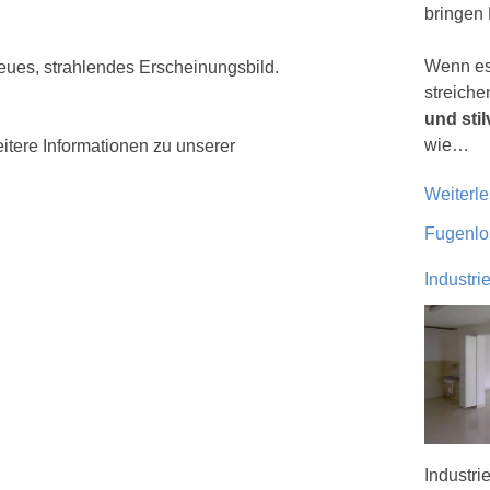
bringen 
Wenn es
eues, strahlendes Erscheinungsbild.
streiche
und sti
wie…
itere Informationen zu unserer
Weiterl
Fugenlos
Industr
Industri