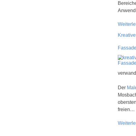
Bereiche
Anwendu
Weiterl
Kreative
Fassade
verwande
Der
Mal
Mosbach
oberste
freien…
Weiterl