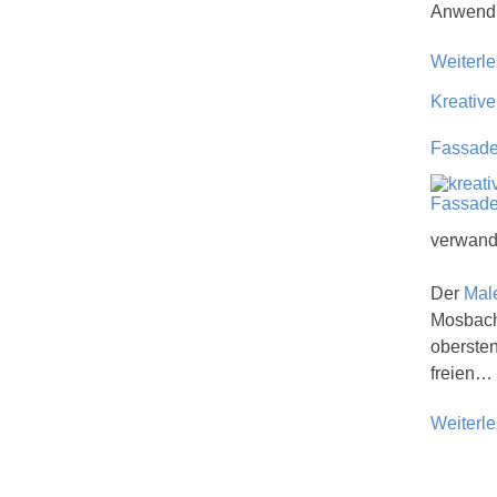
Anwendu
Weiterl
Kreative
Fassade
verwande
Der
Mal
Mosbach
oberste
freien…
Weiterl