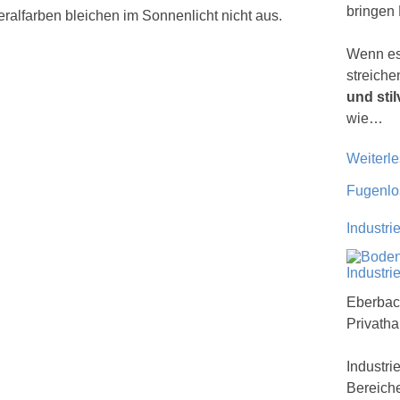
bringen 
eralfarben bleichen im Sonnenlicht nicht aus.
Wenn es
streiche
und sti
wie…
Weiterl
Fugenlos
Industr
Eberbach
Privatha
Industri
Bereiche