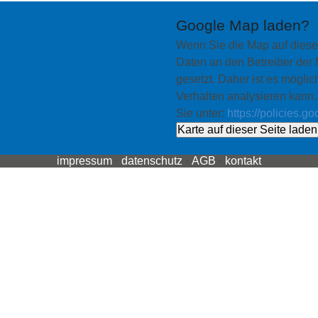
Google Map laden?
Wenn Sie die Map auf dies
Daten an den Betreiber der
gesetzt. Daher ist es möglich
Verhalten analysieren kann
Sie unter:
https://policies.g
Karte auf dieser Seite laden
impressum
·
datenschutz
·
AGB
·
kontakt