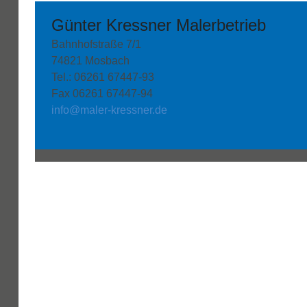
Günter Kressner Malerbetrieb
Bahnhofstraße 7/1
74821 Mosbach
Tel.: 06261 67447-93
Fax 06261 67447-94
info@maler-kressner.de